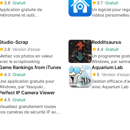
3.6
Gratuit
3.7
Gratuit
Application gratuite de
Un logiciel pour reg
métronome et outil
vidéos personnelles
d'apprentissage pour les
streaming
musiciens
Studio-Scrap
Redditsaurus
2.8
Version d’essai
4.4
Gratuit
Mettez vos photos en valeur
Un programme gratu
avec le scrapbooking
Windows, par samr
Game Rankings from iTunes
Aquarium Lab
4.3
Gratuit
5
Version d’essai
Une application gratuite pour
Gestion efficace d'
Windows, par Yasuyuki
avec Aquarium Lab
Sugimoto.
Perfect IP Camera Viewer
4.5
Gratuit
Visualisez gratuitement toutes
vos caméras de sécurité IP avec
Perfect IP Camera Viewer