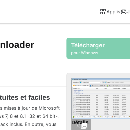
Applis
J
nloader
Télécharger
pour Windows
uites et faciles
s mises à jour de Microsoft
7, 8 et 8.1 -32 et 64 bit-,
Détails
Pack inclus. En outre, vous
1/3