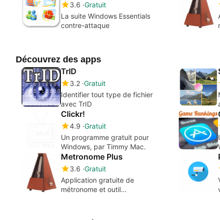
3.6
Gratuit
La suite Windows Essentials
contre-attaque
Découvrez des apps
TrID
3.2
Gratuit
Identifier tout type de fichier
avec TrID
Clickr!
4.9
Gratuit
Un programme gratuit pour
Windows, par Timmy Mac.
Metronome Plus
3.6
Gratuit
Application gratuite de
métronome et outil
d'apprentissage pour les
musiciens