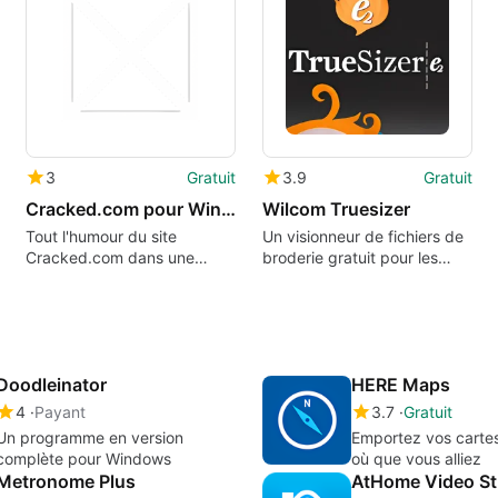
3
Gratuit
3.9
Gratuit
Cracked.com pour Windows 10
Wilcom Truesizer
Tout l'humour du site
Un visionneur de fichiers de
Cracked.com dans une
broderie gratuit pour les
application pour Windows 8
amateurs de broderie
Doodleinator
HERE Maps
4
Payant
3.7
Gratuit
Un programme en version
Emportez vos carte
complète pour Windows
où que vous alliez
Metronome Plus
AtHome Video St