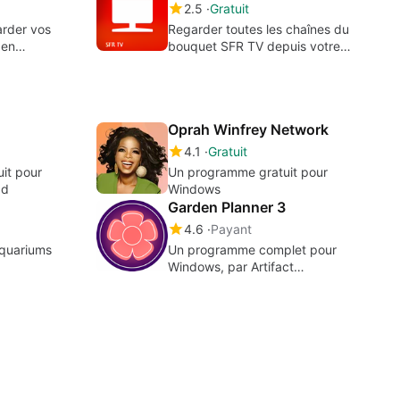
2.5
Gratuit
arder vos
Regarder toutes les chaînes du
 en
bouquet SFR TV depuis votre
tablette
Oprah Winfrey Network
4.1
Gratuit
it pour
Un programme gratuit pour
ad
Windows
Garden Planner 3
4.6
Payant
aquariums
Un programme complet pour
Windows, par Artifact
Interactive.