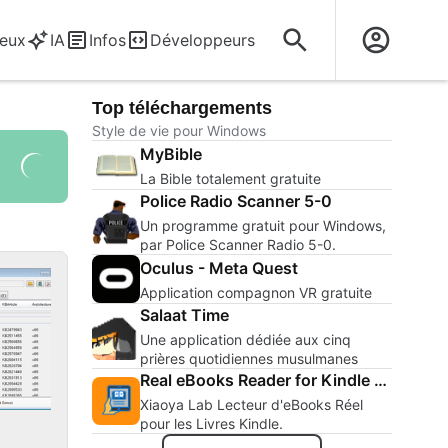
eux
IA
Infos
Développeurs
Top téléchargements
Style de vie pour Windows
MyBible
La Bible totalement gratuite
Police Radio Scanner 5-0
Un programme gratuit pour Windows,
par Police Scanner Radio 5-0.
Oculus - Meta Quest
Application compagnon VR gratuite
Salaat Time
Une application dédiée aux cinq
prières quotidiennes musulmanes
Real eBooks Reader for Kindle Books
Xiaoya Lab Lecteur d'eBooks Réel
pour les Livres Kindle.