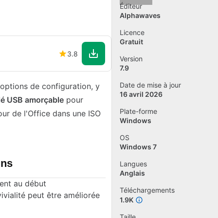
Éditeur
Alphawaves
Licence
Gratuit
3.8
Version
7.9
Date de mise à jour
options de configuration, y
16 avril 2026
clé USB amorçable
pour
Plate-forme
jour de l'Office dans une ISO
Windows
OS
Windows 7
ins
Langues
Anglais
ent au début
Téléchargements
ivialité peut être améliorée
1.9K
Taille